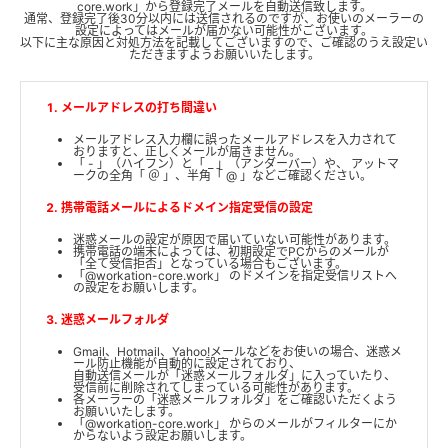
core.work」から登録完了メールを自動送信致します。
通常、登録完了後30分以内には送信されるのですが、お使いのメーラーの
設定によってはメールが届かない可能性がございます。
以下に主な原因と対処方法を記載してございますので、ご確認のうえ設定い
ただきますようお願いいたします。
メールアドレスの打ち間違い
メールアドレス入力欄に誤ったメールアドレスを入力されて
おりますと、正しくメールが届きません。
「 - 」（ハイフン）と「 _ 」（アンダーバー）や、 アットマ
ークの全角「 ＠ 」、半角「 @ 」などご確認ください。
携帯電話メールによるドメイン指定受信の設定
迷惑メールの設定が原因で届いていない可能性があります。
携帯電話の端末によっては、初期設定でPCからのメールが
「全て受信拒否」となっている場合もございます。
「@workation-core.work」 のドメインを指定受信リストへ
の設定をお願いします。
迷惑メールフォルダ
Gmail、Hotmail、Yahoo!メールなどをお使いの場合、迷惑メ
ール防止機能が自動的に設定されており、
自動送信メールが「迷惑メールフォルダ」に入っていたり、
受信前に削除されてしまっている可能性があります。
各メーラーの「迷惑メールフォルダ」をご確認いただくよう
お願いいたします。
「@workation-core.work」 からのメールがフィルターにか
からないよう設定お願いします。