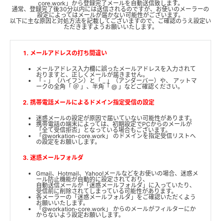
core.work」から登録完了メールを自動送信致します。
通常、登録完了後30分以内には送信されるのですが、お使いのメーラーの
設定によってはメールが届かない可能性がございます。
以下に主な原因と対処方法を記載してございますので、ご確認のうえ設定い
ただきますようお願いいたします。
メールアドレスの打ち間違い
メールアドレス入力欄に誤ったメールアドレスを入力されて
おりますと、正しくメールが届きません。
「 - 」（ハイフン）と「 _ 」（アンダーバー）や、 アットマ
ークの全角「 ＠ 」、半角「 @ 」などご確認ください。
携帯電話メールによるドメイン指定受信の設定
迷惑メールの設定が原因で届いていない可能性があります。
携帯電話の端末によっては、初期設定でPCからのメールが
「全て受信拒否」となっている場合もございます。
「@workation-core.work」 のドメインを指定受信リストへ
の設定をお願いします。
迷惑メールフォルダ
Gmail、Hotmail、Yahoo!メールなどをお使いの場合、迷惑メ
ール防止機能が自動的に設定されており、
自動送信メールが「迷惑メールフォルダ」に入っていたり、
受信前に削除されてしまっている可能性があります。
各メーラーの「迷惑メールフォルダ」をご確認いただくよう
お願いいたします。
「@workation-core.work」 からのメールがフィルターにか
からないよう設定お願いします。